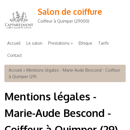
Salon de coiffure
Coiffeur à Quimper (29000)
Accueil
Le salon
Prestations
Ethique
Tarifs
Contact
Vous êtes ici
Accueil
» Mentions légales - Marie-Aude Bescond - Coiffeur
à Quimper (29)
Mentions légales -
Marie-Aude Bescond -
Coiffeur à Quimper (29)