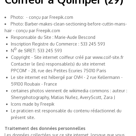
Photo:
-
conçu par Freepik.com
Photo:
Barber-makes-clean-sectioning-before-cuttin-mans-
hair
-
conçu par Freepik.com
Responsable du Site : Marie-Aude Bescond
Inscription Registre du Commerce : 533 245 593
o
N
de SIRET: 533 245 593
Copyright -
Site internet coiffeur créé
par
www.coif-site.fr
Contacter le (les) responsable(s) du site internet
PPCOM' - 28, rue des Petites Ecuries 75010 Paris
Le site internet est hébergé par OVH - 2 rue Kellermann -
59100 Roubaix - France
certaines photos viennent de wikimedia commons : auteur :
Sherryphotography, Matias Nuñez, AveryScott, Zara J
Icons made by
Freepik
Le praticien est responsable du contenu rédactionnel du
présent site.
Traitement des données personnelles
Les données collectées sur ce site internet, lorsque que vous